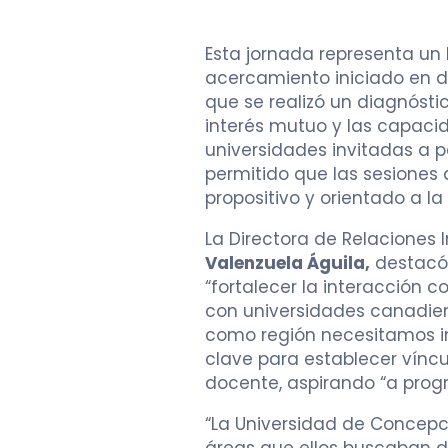
Esta jornada representa un 
acercamiento iniciado en d
que se realizó un diagnóstic
interés mutuo y las capaci
universidades invitadas a pa
permitido que las sesiones
propositivo y orientado a l
La Directora de Relaciones 
Valenzuela Águila,
destacó
“fortalecer la interacción c
con universidades canadien
como región necesitamos in
clave para establecer vínc
docente, aspirando “a prog
“La Universidad de Concepci
áreas que ellos buscaban di