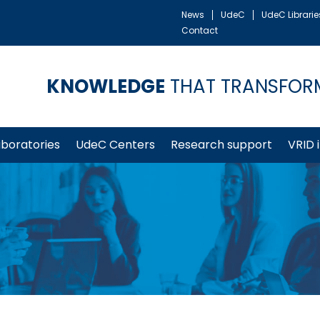
News
UdeC
UdeC Librarie
Contact
KNOWLEDGE
THAT TRANSFOR
aboratories
UdeC Centers
Research support
VRID 