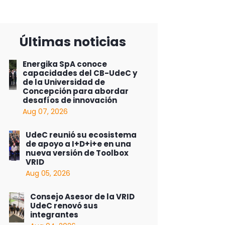
Últimas noticias
Energika SpA conoce
capacidades del CB-UdeC y
de la Universidad de
Concepción para abordar
desafíos de innovación
Aug 07, 2026
UdeC reunió su ecosistema
de apoyo a I+D+i+e en una
nueva versión de Toolbox
VRID
Aug 05, 2026
Consejo Asesor de la VRID
UdeC renovó sus
integrantes