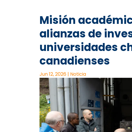
Misión académi
alianzas de inve
universidades ch
canadienses
Jun 12, 2026
|
Noticia