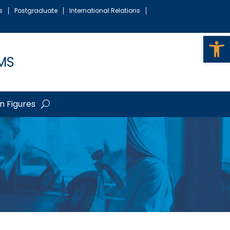
s
Postgraduate
International Relations
Op
MS
in Figures