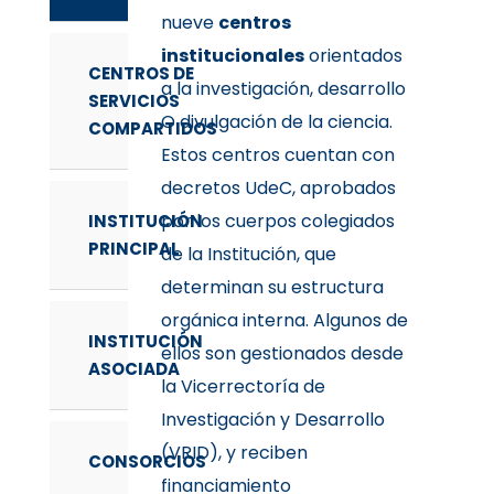
nueve
centros
institucionales
orientados
CENTROS DE
a la investigación, desarrollo
SERVICIOS
O divulgación de la ciencia.
COMPARTIDOS
Estos centros cuentan con
decretos UdeC, aprobados
por los cuerpos colegiados
INSTITUCIÓN
PRINCIPAL
de la Institución, que
determinan su estructura
orgánica interna. Algunos de
INSTITUCIÓN
ellos son gestionados desde
ASOCIADA
la Vicerrectoría de
Investigación y Desarrollo
(VRID), y reciben
CONSORCIOS
financiamiento