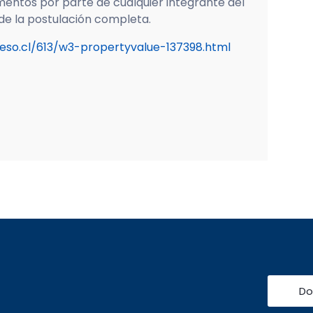
mentos por parte de cualquier integrante del
 de la postulación completa.
eso.cl/613/w3-propertyvalue-137398.html
Do