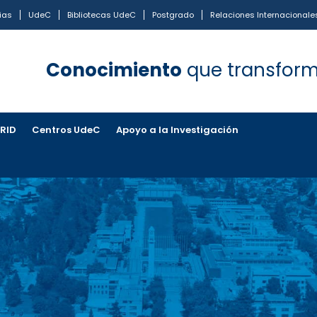
ias
UdeC
Bibliotecas UdeC
Postgrado
Relaciones Internacionale
Conocimiento
que transfor
VRID
Centros UdeC
Apoyo a la Investigación