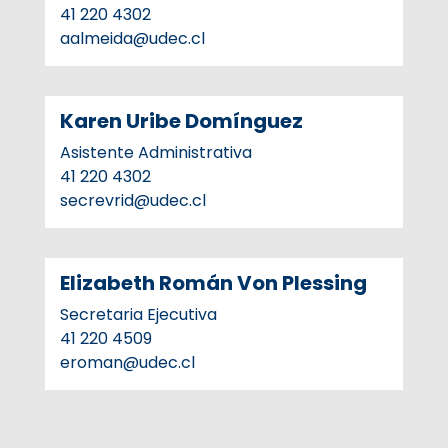
41 220 4302
aalmeida@udec.cl
Karen Uribe Domínguez
Asistente Administrativa
41 220 4302
secrevrid@udec.cl
Elizabeth Román Von Plessing
Secretaria Ejecutiva
41 220 4509
eroman@udec.cl