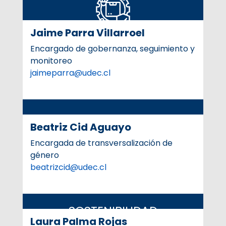
Jaime Parra Villarroel
Encargado de gobernanza, seguimiento y
TRANSVERSALIZACIÓN
monitoreo
Transversalizar el enfoque de género en la
jaimeparra@udec.cl
formación de la comunidad académica y
científica.
Beatriz Cid Aguayo
Encargada de transversalización de
género
beatrizcid@udec.cl
SOSTENIBILIDAD
Laura Palma Rojas