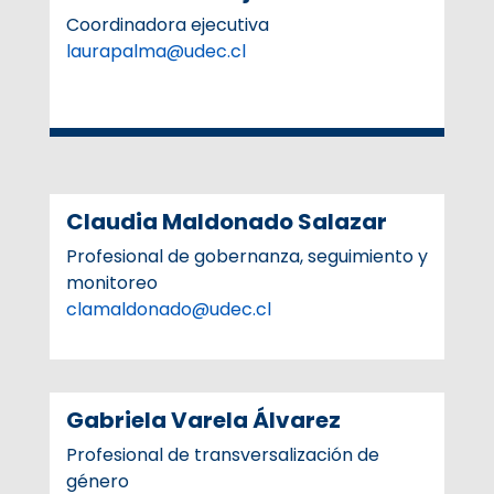
Asegurar la sostenibilidad del enfoque
Coordinadora ejecutiva
de género fortaleciendo redes
laurapalma@udec.cl
asociativas internas y externas.
Claudia Maldonado Salazar
Profesional de gobernanza, seguimiento y
monitoreo
clamaldonado@udec.cl
Gabriela Varela Álvarez
Profesional de transversalización de
género