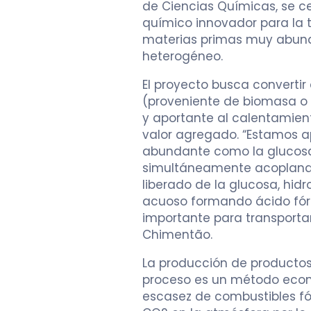
de Ciencias Químicas, se ce
químico innovador para la 
materias primas muy abunda
heterogéneo.
El proyecto busca convertir
(proveniente de biomasa o
y aportante al calentamien
valor agregado. “Estamos 
abundante como la glucosa
simultáneamente acoplando
liberado de la glucosa, hi
acuoso formando ácido fór
importante para transportar 
Chimentão.
La producción de producto
proceso es un método econ
escasez de combustibles fós