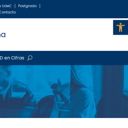
as UdeC
Postgrado
Contacto
Ab
ma
D en Cifras