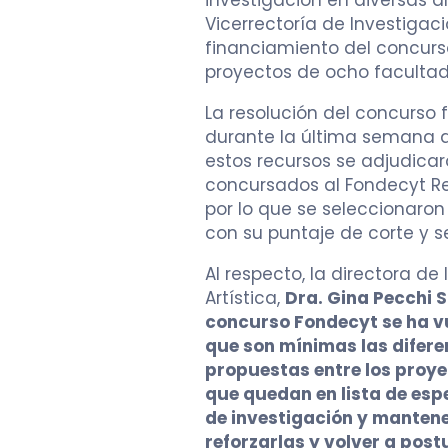
investigación en diversas á
Vicerrectoría de Investigaci
financiamiento del concur
proyectos de ocho faculta
La resolución del concurso 
durante la última semana d
estos recursos se adjudica
concursados al Fondecyt Re
por lo que se seleccionaro
con su puntaje de corte y s
Al respecto, la directora de
Artística,
Dra. Gina Pecchi 
concurso Fondecyt se ha vu
que son mínimas las diferen
propuestas entre los proy
que quedan en lista de esp
de investigación y mantener
reforzarlas y volver a pos