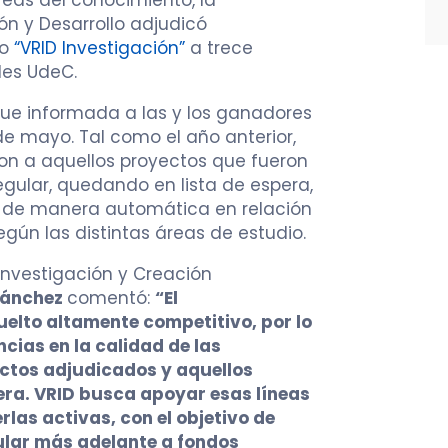
reas del conocimiento, la
ón y Desarrollo adjudicó
so
“VRID Investigación”
a trece
des UdeC.
fue informada a las y los ganadores
e mayo. Tal como el año anterior,
ron a aquellos proyectos que fueron
gular, quedando en lista de espera,
n de manera automática en relación
egún las distintas áreas de estudio.
 Investigación y Creación
Sánchez
comentó:
“El
elto altamente competitivo, por lo
cias en la calidad de las
ectos adjudicados y aquellos
era. VRID busca apoyar esas líneas
las activas, con el objetivo de
tular más adelante a fondos