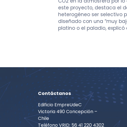
CO
2
en la atmósfera por lo 
este proyecto, destaca el de
heterogéneo ser selectivo 
diseñado con una “muy baj
platino o el paladio, explicó
Contáctanos
Edificio EmpreUdeC
Victoria 490 Concepción –
Chile
Teléfono VRID: 56 41 220 4302