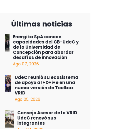
Últimas noticias
Energika SpA conoce
capacidades del CB-UdeC y
de la Universidad de
Concepción para abordar
desafíos de innovación
Ago 07, 2026
UdeC reunió su ecosistema
de apoyo a I+D+i+e en una
nueva versión de Toolbox
VRID
Ago 05, 2026
Consejo Asesor de la VRID
UdeC renovó sus
integrantes