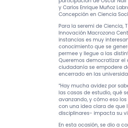
participación de Óscar Nail 
y Carlos Enrique Muñoz Lab
Concepción en Ciencia Soci
Para la seremi de Ciencia,
Innovación Macrozona Centro
instancias es muy interesa
conocimiento que se genera 
permee y llegue a las dist
Queremos democratizar el c
ciudadanía se empodere de 
encerrado en las universida
“Hay mucha avidez por saber
las casas de estudio, qué s
avanzando, y cómo eso los 
con una idea clara de que 
disciplinares- impacta su v
En esta ocasión, se dio a c