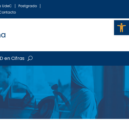
as UdeC
Postgrado
Contacto
Ab
ma
D en Cifras